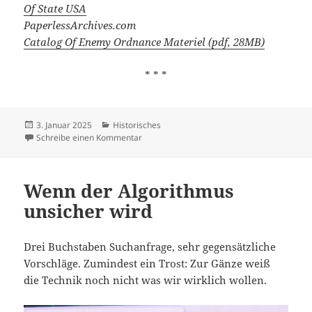
Of State USA
PaperlessArchives.com
Catalog Of Enemy Ordnance Materiel (pdf, 28MB)
* * *
Veröffentlicht
Kategorien
3. Januar 2025
Historisches
am
zu Catalog Of Enemy Ordnance Materiel
Schreibe einen Kommentar
Wenn der Algorithmus
unsicher wird
Drei Buchstaben Suchanfrage, sehr gegensätzliche
Vorschläge. Zumindest ein Trost: Zur Gänze weiß
die Technik noch nicht was wir wirklich wollen.