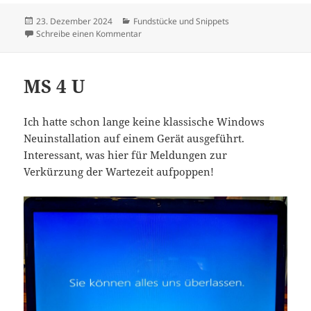
Veröffentlicht
Kategorien
23. Dezember 2024
Fundstücke und Snippets
am
zu Wenn der Algorithmus unsicher wird
Schreibe einen Kommentar
MS 4 U
Ich hatte schon lange keine klassische Windows
Neuinstallation auf einem Gerät ausgeführt.
Interessant, was hier für Meldungen zur
Verkürzung der Wartezeit aufpoppen!