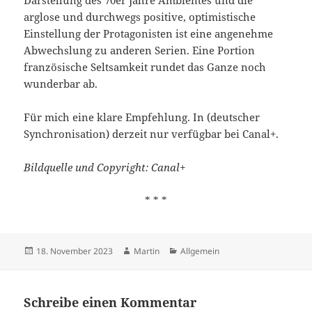
Darstellung des 70er Jahre Ambientes und die
arglose und durchwegs positive, optimistische
Einstellung der Protagonisten ist eine angenehme
Abwechslung zu anderen Serien. Eine Portion
französische Seltsamkeit rundet das Ganze noch
wunderbar ab.
Für mich eine klare Empfehlung. In (deutscher
Synchronisation) derzeit nur verfügbar bei Canal+.
Bildquelle und Copyright: Canal+
* * *
Veröffentlicht
Autor
Kategorien
18. November 2023
Martin
Allgemein
am
Schreibe einen Kommentar