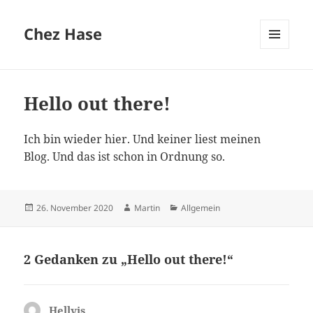
Chez Hase
MENÜ
UND
WIDGETS
Hello out there!
Ich bin wieder hier. Und keiner liest meinen
Blog. Und das ist schon in Ordnung so.
Veröffentlicht
Autor
Kategorien
26. November 2020
Martin
Allgemein
am
2 Gedanken zu „Hello out there!“
Hellvis
sagt: